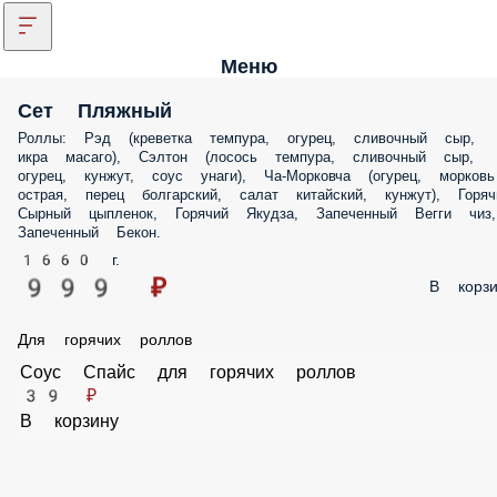
Меню
Сет Пляжный
Роллы: Рэд (креветка темпура, огурец, сливочный сыр,
икра масаго), Сэлтон (лосось темпура, сливочный сыр,
огурец, кунжут, соус унаги), Ча-Морковча (огурец, морковь
острая, перец болгарский, салат китайский, кунжут), Горяч
Сырный цыпленок, Горячий Якудза, Запеченный Вегги чиз,
Запеченный Бекон.
1660 г.
999 ₽
В корзи
Для горячих роллов
Соус Спайс для горячих роллов
39 ₽
В корзину