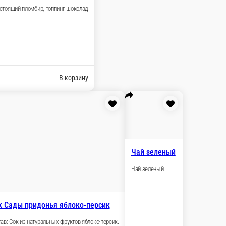
газированная
ая вода негазированная
л.
₽
В корзину