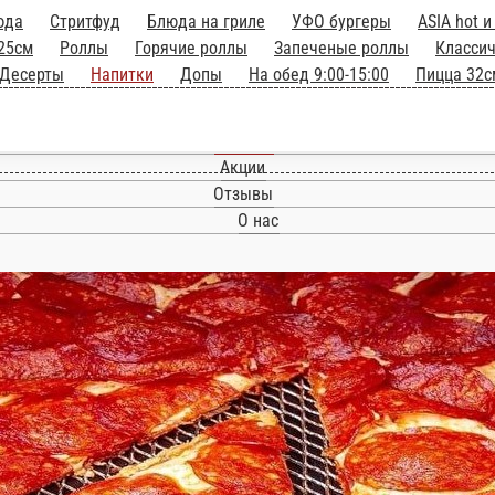
ные блюда
Стритфуд
Блюда на гриле
УФО бу
-Чт 08-17
Сеты
Пицца-боксы
Пицца 30см
 роллы
Детское меню
Снэки
Поке
Салаты
С
обед 9:00-15:00
Пицца 32см
8 март
(м-н Алсу)
Главная
Акции
Отзывы
О нас