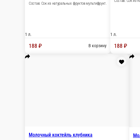
Добрый лимон-лайм
Состав: Газированный напиток со вкусом лимона
500 мл.
168 ₽
В 