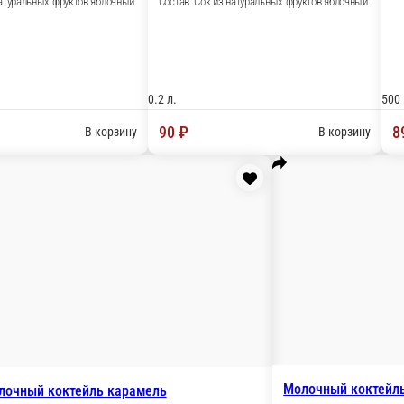
Рич черный лимон
Черный чай с лимоном
Сок Сады придо
Состав: Сок из нат
 и лайма.
500 мл.
1 л.
162 ₽
188 ₽
корзину
В корзину