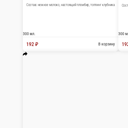
Сок Сады придонья яблоко
Состав: Сок из натуральных фруктов яблочный.
1 л.
188 ₽
В корзину