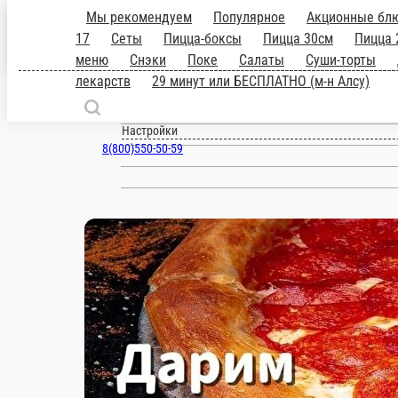
Мы рекомендуем
Популярное
Акцион
Супы
Манты
Счастливые Часы Вс
Альметьевск
роллы
Запеченые роллы
Классические
торты
Десерты
Напитки
Допы
На 
ru
лекарств
29 минут или БЕСПЛАТНО 
Настройки
8(800)550-50-59