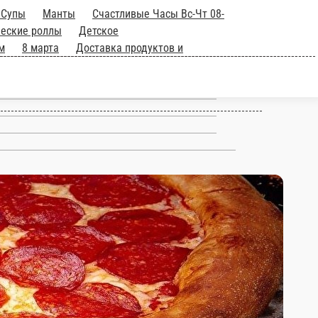
ргеры
ASIA hot и
Пицца 25см
Роллы
Горячие
уши-
а
Доставка продуктов и