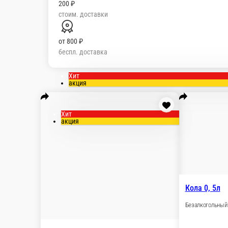
200 ₽
стоим. доставки
от
800 ₽
беспл. доставка
Хит
акция
Хит
акция