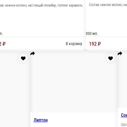
Вода не
Минеральн
Сок Сады придонья Яблоко 0, 2л
Состав: Сок из натуральных фруктов яблочный.
0.2 л.
500 м
90 ₽
89 
В корзину