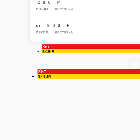
от
800 ₽
беспл. доставка
Мы рекомендуем
Популярное
Акционные блюда
Стритфуд
Блюда
25см
Роллы
Горячие роллы
Запеченые роллы
Классические ролл
и лекарств
29 минут или БЕСПЛАТНО (м-н Алсу)
Хит
акция