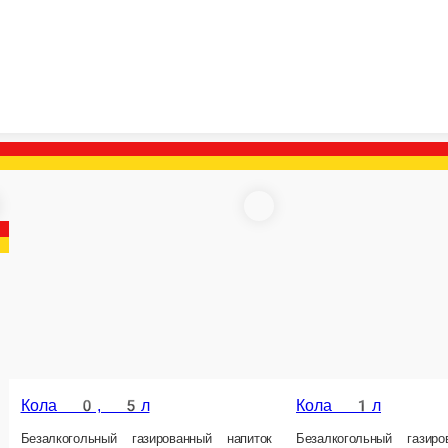
 на гриле
УФО бургеры
ASIA hot и Супы
Манты
Счастливые Часы 
ы
Детское меню
Снэки
Поке
Салаты
Суши-торты
Десерты
Напитки
Д