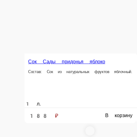
145 ₽
В корзину
Кола 1л
Безалкогольный газированный напиток
1 л.