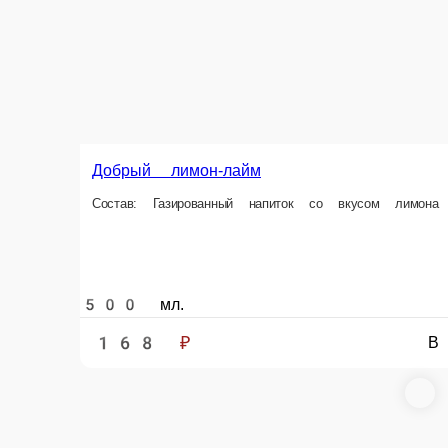
500 мл.
99 ₽
В корзину
Кола 0, 5л
Безалкогольный газированный напиток
500 мл.