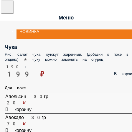
Меню
НОВИНКА
Чука
Рис, салат чука, кунжут жаренный. (добавки к поке в опциях) * чуку
можно заменить на огурец
190 г.
199 ₽
В корз
Для поке
Апельсин 30гр
20 ₽
В корзину
Авокадо 30гр